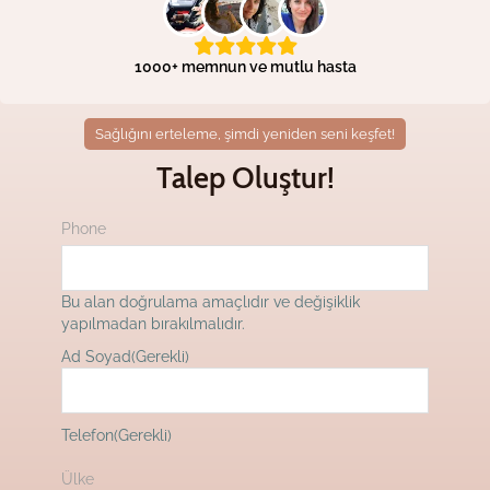
1000+ memnun ve mutlu hasta
Sağlığını erteleme, şimdi yeniden seni keşfet!
Talep Oluştur!
Phone
Bu alan doğrulama amaçlıdır ve değişiklik
yapılmadan bırakılmalıdır.
Ad Soyad
(Gerekli)
İlk
Telefon
(Gerekli)
Ülke