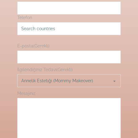
Telefon
E-posta
(Gerekli)
İlgilendiğiniz Tedavi
(Gerekli)
Mesajınız